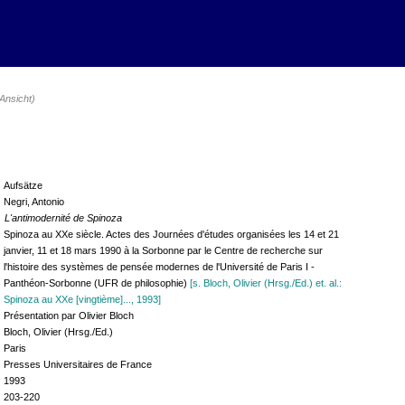
 Ansicht)
Aufsätze
Negri, Antonio
L'antimodernité de Spinoza
Spinoza au XXe siècle. Actes des Journées d'études organisées les 14 et 21
janvier, 11 et 18 mars 1990 à la Sorbonne par le Centre de recherche sur
l'histoire des systèmes de pensée modernes de l'Université de Paris I -
Panthéon-Sorbonne (UFR de philosophie)
[s. Bloch, Olivier (Hrsg./Ed.) et. al.:
Spinoza au XXe [vingtième]..., 1993]
Présentation par Olivier Bloch
Bloch, Olivier (Hrsg./Ed.)
Paris
Presses Universitaires de France
1993
203-220