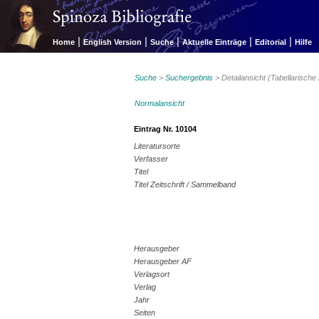
|
|
|
|
|
Home
English Version
Suche
Aktuelle Einträge
Editorial
Hilfe
Suche
>
Suchergebnis
> Detailansicht (Tabellarische
Normalansicht
Eintrag Nr. 10104
Literatursorte
Verfasser
Titel
Titel Zeitschrift / Sammelband
Herausgeber
Herausgeber AF
Verlagsort
Verlag
Jahr
Seiten