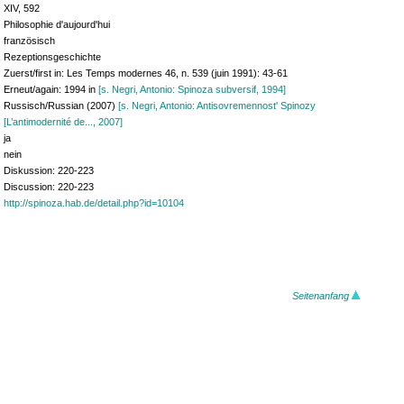
XIV, 592
Philosophie d'aujourd'hui
französisch
Rezeptionsgeschichte
Zuerst/first in: Les Temps modernes 46, n. 539 (juin 1991): 43-61
Erneut/again: 1994 in
[s. Negri, Antonio: Spinoza subversif, 1994]
Russisch/Russian (2007)
[s. Negri, Antonio: Antisovremennost' Spinozy
[L’antimodernité de..., 2007]
ja
nein
Diskussion: 220-223
Discussion: 220-223
http://spinoza.hab.de/detail.php?id=10104
Seitenanfang