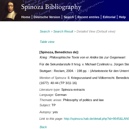
|
|
|
|
|
Home
Deutsche Version
Search
Recent entries
Editorial
Help
Search
>
Search Result
> Detailed View (Default view)
Table view
[Spinoza, Benedictus de]:
Krieg : Philosophische Texte von er Antike bis zur Gegenwart
Für die Sekundarstufe II hrsg. v. Michael Czelinski u. Jürgen St
Stuttgart : Reclam, 2004. - 198 pp. - (Arbeitstexte für den Unterr
Mention of Spinoza:
II. Kriegszustand und Völkerrecht. Benedic
(1677): 40-44 (TP 3/11-16)
Literature type:
Spinoza extracts
Language:
German
Thematic areas:
Philosophy of politics and law
Subject:
TP
Autopsy:
yes
Link to this page:
http://spinoza.hab.de/detail.php?id=9645&LA
Back