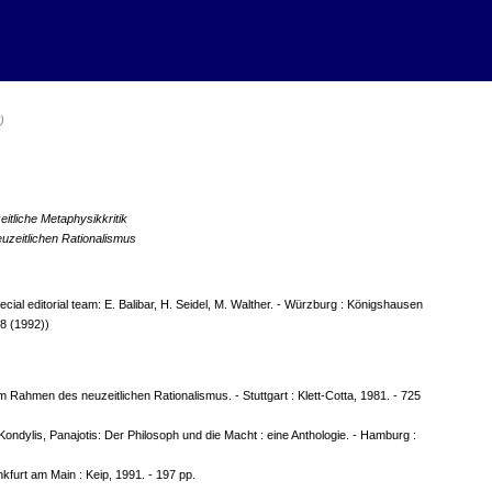
)
eitliche Metaphysikkritik
uzeitlichen Rationalismus
al editorial team: E. Balibar, H. Seidel, M. Walther. - Würzburg : Königshausen
 8 (1992))
im Rahmen des neuzeitlichen Rationalismus. - Stuttgart : Klett-Cotta, 1981. - 725
 Kondylis, Panajotis: Der Philosoph und die Macht : eine Anthologie. - Hamburg :
nkfurt am Main : Keip, 1991. - 197 pp.