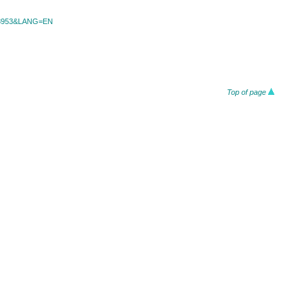
id=8953&LANG=EN
Top of page