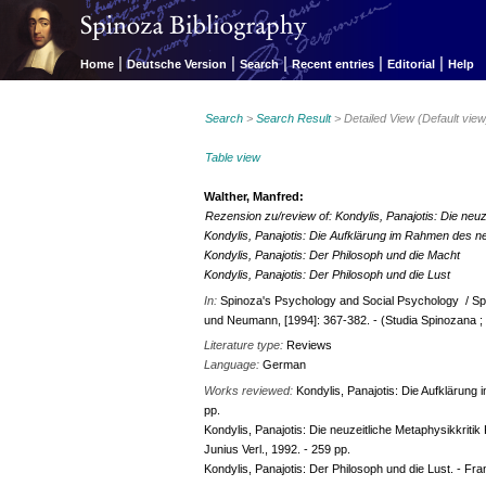
|
|
|
|
|
Home
Deutsche Version
Search
Recent entries
Editorial
Help
Search
>
Search Result
> Detailed View (Default view
Table view
Walther, Manfred:
Rezension zu/review of: Kondylis, Panajotis: Die neuz
Kondylis, Panajotis: Die Aufklärung im Rahmen des ne
Kondylis, Panajotis: Der Philosoph und die Macht
Kondylis, Panajotis: Der Philosoph und die Lust
In:
Spinoza's Psychology and Social Psychology / Speci
und Neumann, [1994]: 367-382. - (Studia Spinozana ;
Literature type:
Reviews
Language:
German
Works reviewed:
Kondylis, Panajotis: Die Aufklärung 
pp.
Kondylis, Panajotis: Die neuzeitliche Metaphysikkritik
Junius Verl., 1992. - 259 pp.
Kondylis, Panajotis: Der Philosoph und die Lust. - Fra