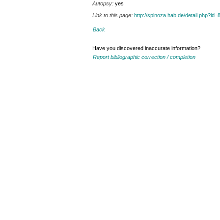
Autopsy:
yes
Link to this page:
http://spinoza.hab.de/detail.php?
Back
Have you discovered inaccurate information?
Report bibliographic correction / completion