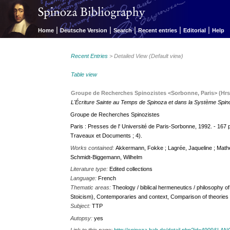
|
|
|
|
|
Home
Deutsche Version
Search
Recent entries
Editorial
Help
Recent Entries
> Detailed View (Default view)
Table view
Groupe de Recherches Spinozistes <Sorbonne, Paris> (Hrsg
L'Écriture Sainte au Temps de Spinoza et dans la Système Spin
Groupe de Recherches Spinozistes
Paris : Presses de l' Université de Paris-Sorbonne, 1992. - 167
Traveaux et Documents ; 4).
Works contained:
Akkermann, Fokke ; Lagrée, Jaqueline ; Mathe
Schmidt-Biggemann, Wilhelm
Literature type:
Edited collections
Language:
French
Thematic areas:
Theology / biblical hermeneutics / philosophy of
Stoicism), Contemporaries and context, Comparison of theories
Subject:
TTP
Autopsy:
yes