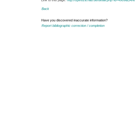
Link to this page:
http://spinoza.hab.de/detail.php?id=4909&LA
Back
Have you discovered inaccurate information?
Report bibliographic correction / completion