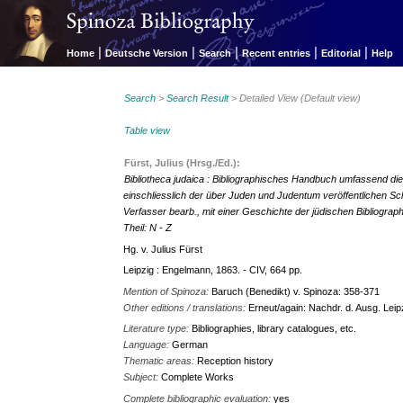
|
|
|
|
|
Home
Deutsche Version
Search
Recent entries
Editorial
Help
Search
>
Search Result
> Detailed View (Default view)
Table view
Fürst, Julius (Hrsg./Ed.):
Bibliotheca judaica : Bibliographisches Handbuch umfassend die
einschliesslich der über Juden und Judentum veröffentlichen Sc
Verfasser bearb., mit einer Geschichte der jüdischen Bibliographi
Theil: N - Z
Hg. v. Julius Fürst
Leipzig : Engelmann, 1863. - CIV, 664 pp.
Mention of Spinoza:
Baruch (Benedikt) v. Spinoza: 358-371
Other editions / translations:
Erneut/again: Nachdr. d. Ausg. Lei
Literature type:
Bibliographies, library catalogues, etc.
Language:
German
Thematic areas:
Reception history
Subject:
Complete Works
Complete bibliographic evaluation:
yes