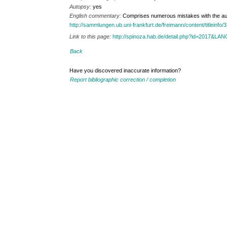
Autopsy:
yes
English commentary:
Comprises numerous mistakes with the aut
http://sammlungen.ub.uni-frankfurt.de/freimann/content/titleinfo/
Link to this page:
http://spinoza.hab.de/detail.php?id=2017&LA
Back
Have you discovered inaccurate information?
Report bibliographic correction / completion