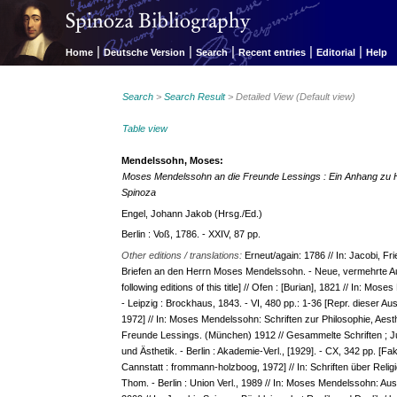
|
|
|
|
|
Home
Deutsche Version
Search
Recent entries
Editorial
Help
Search
>
Search Result
> Detailed View (Default view)
Table view
Mendelssohn, Moses:
Moses Mendelssohn an die Freunde Lessings : Ein Anhang zu He
Spinoza
Engel, Johann Jakob (Hrsg./Ed.)
Berlin : Voß, 1786. - XXIV, 87 pp.
Other editions / translations:
Erneut/again: 1786 // In: Jacobi, Fr
Briefen an den Herrn Moses Mendelssohn. - Neue, vermehrte Aufl
following editions of this title] // Ofen : [Burian], 1821 // In: M
- Leipzig : Brockhaus, 1843. - VI, 480 pp.: 1-36 [Repr. dieser Au
1972] // In: Moses Mendelssohn: Schriften zur Philosophie, Aesthet
Freunde Lessings. (München) 1912 // Gesammelte Schriften ; Ju
und Ästhetik. - Berlin : Akademie-Verl., [1929]. - CX, 342 pp. [Fa
Cannstatt : frommann-holzboog, 1972] // In: Schriften über Religi
Thom. - Berlin : Union Verl., 1989 // In: Moses Mendelssohn: A