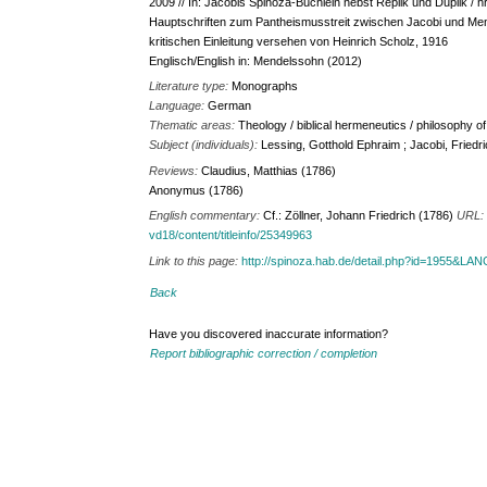
2009 // In: Jacobis Spinoza-Büchlein nebst Replik und Duplik / hr
Hauptschriften zum Pantheismusstreit zwischen Jacobi und Mende
kritischen Einleitung versehen von Heinrich Scholz, 1916
Englisch/English in: Mendelssohn (2012)
Literature type:
Monographs
Language:
German
Thematic areas:
Theology / biblical hermeneutics / philosophy of
Subject (individuals):
Lessing, Gotthold Ephraim ; Jacobi, Friedr
Reviews:
Claudius, Matthias (1786)
Anonymus (1786)
English commentary:
Cf.: Zöllner, Johann Friedrich (1786)
URL
vd18/content/titleinfo/25349963
Link to this page:
http://spinoza.hab.de/detail.php?id=1955&LA
Back
Have you discovered inaccurate information?
Report bibliographic correction / completion