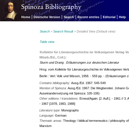
|
|
|
|
|
Home
Deutsche Version
Search
Recent entries
Editorial
Help
Search
>
Search Result
> Detailed View (Default view)
Table view
Kollektiv für Literaturgeschichte im Volkseigenen Verlag Vo
Mitarb./Ed., Coll.):
Sturm und Drang : Erläuterungen zur deutschen Literatur
Hrsg. vom Kollektiv für Literaturgeschichte im Volkseigenen Verla
Berlin : Verl. Volk und Wissen, 1958. - 559 pp. - (Erläuterungen 
Contains bibliography:
Ausg./Ed. 1967: 545-549
Mention of Spinoza:
Ausg./Ed. 1967: Die Wegbereiter. Johann Go
Auseinandersetzung mit Spinoza: 105-106)
Other editions / translations:
Erneut/Again: [2. Aufl.]. - 1961 // 3.
- 1967 [1978, 1983, 1988]
Literature type:
Monographs
Language:
German
Thematic areas:
Theology / biblical hermeneutics / philosophy of 
Marxism