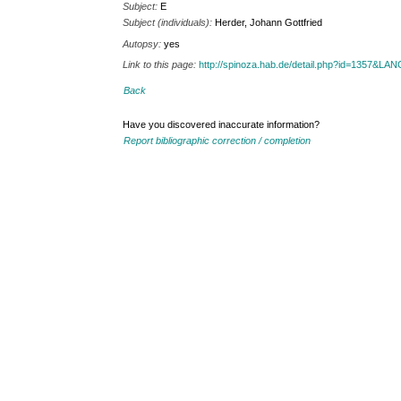
Subject:
E
Subject (individuals):
Herder, Johann Gottfried
Autopsy:
yes
Link to this page:
http://spinoza.hab.de/detail.php?id=1357&LA
Back
Have you discovered inaccurate information?
Report bibliographic correction / completion