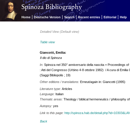
|
|
|
|
|
Home
Deutsche Version
Search
Recent entries
Editorial
Help
Detailed View (Default view)
Table view
Giancotti, Emilia:
Il dio di Spinoza
In:
Spinoza nel 350° anniversario della nascita = Proceedings of t
: Atti del Congresso (Urbino 4-8 ottobre 1982) / A cura di Emilia Gi
(Saggi Bibliopolis ; 19)
Other editions / translations:
Erneut/again in: Giancotti (1995)
Literature type:
Articles
Language:
Italian
Thematic areas:
Theology / biblical hermeneutics / philosophy of 
Autopsy:
yes
Link to this page:
http://spinoza.hab.de/detail.php?id=10303&
Back