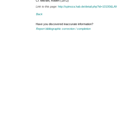
Cf. Misrahi, Robert (1972)
Link to this page:
http://spinoza.hab.de/detail.php?id=10100&
Back
Have you discovered inaccurate information?
Report bibliographic correction / completion