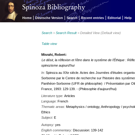
|
|
|
|
|
Home
Deutsche Version
Search
Recent entries
Editorial
Help
Search
>
Search Result
> Detailed View (Default view)
Table view
Misrahi, Robert:
Le désir, la réflexion et l'être dans le système de l'Éthique : Ré
spinozisme aujourd'hui
In:
Spinoza au XXe siècle. Actes des Journées d'études organisée
Sorbonne par le Centre de recherche sur l'histoire des systèmes
Panthéon-Sorbonne (UFR de philosophie) / Présentation par Olivi
France, 1993: 129-139. - (Philosophie d'aujourd'hui)
Literature type:
Articles
Language:
French
Thematic areas:
Metaphysics / ontology, Anthropology / psycholo
Ethics
Subject:
E
Autopsy:
yes
English commentary:
Discussion: 139-142